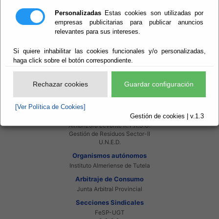
Intranet Beneficiarios
Servicios EE.LL.
Personalizadas
Estas cookies son utilizadas por
Red Provincial
empresas publicitarias para publicar anuncios
relevantes para sus intereses.
Enlaces de interés
Beneficiarios Red Provincial
Si quiere inhabilitar las cookies funcionales y/o personalizadas,
Punto de Informacion del Catastro
Agencia Tributaria
haga click sobre el botón correspondiente.
Ministerio de Administraciones Públicas
Junta de Andalucia
Rechazar cookies
Guardar configuración
Manual del Concejal
Consorcios
[Ver Política de Cookies]
Bomberos Poniente
Gestión de cookies | v.1.3
Bomberos Levante
Almanzora Levante R.T.R.S.U.
Gestión de Residuos Sector-II
U.N.E.D.
Organismos autónomos
Instituto Almeriense de Tutela
Arbitraje de Consumo
Junta Arbitral Provincial
Secciones Sindicales
FeSP-UGT