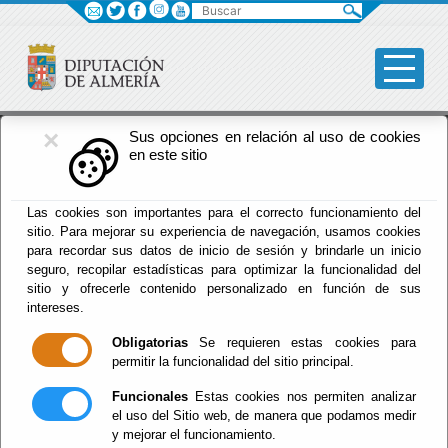
Buscar
×
Fomento
Sus opciones en relación al uso de cookies
en este sitio
Menú Fomento
Las cookies son importantes para el correcto funcionamiento del
sitio. Para mejorar su experiencia de navegación, usamos cookies
Inicio
-
Fomento
-
para recordar sus datos de inicio de sesión y brindarle un inicio
seguro, recopilar estadísticas para optimizar la funcionalidad del
El documento con referencia
sitio y ofrecerle contenido personalizado en función de sus
BCC58B9A9E9F7436C12578E8002B611B
no existe.
intereses.
Obligatorias
Se requieren estas cookies para
permitir la funcionalidad del sitio principal.
Funcionales
Estas cookies nos permiten analizar
Red Provincial
el uso del Sitio web, de manera que podamos medir
Intranet Provincial
y mejorar el funcionamiento.
Intranet Adheridos