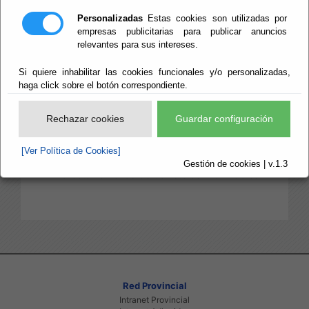
Inventario de Carreteras Provinciales
Incidencias de Carreteras Provinciales
Personalizadas
Estas cookies son utilizadas por
empresas publicitarias para publicar anuncios
Reglamentacion
relevantes para sus intereses.
Ley 25/1988, de 29 de julio, de Carreteras.
Ordenanza Fiscal reguladora tasa por uso de
Si quiere inhabilitar las cookies funcionales y/o personalizadas,
haga click sobre el botón correspondiente.
Dominio publico de Carreteras Provinciales
Formularios e Impresos
Rechazar cookies
Guardar configuración
Solicitud de obras que afectan a zonas de
Carreteras Provinciales
[Ver Política de Cookies]
Solicitud devolucion de fiances de obras que
Gestión de cookies | v.1.3
afectan a zonas de Carreteras Provinciales
Red Provincial
Intranet Provincial