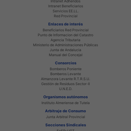
Intranet Adheridos
Intranet Beneficiarios
Servicios EE.LL.
Red Provincial
Enlaces de interés
Beneficiarios Red Provincial
Punto de Informacion del Catastro
Agencia Tributaria
Ministerio de Administraciones Públicas
Junta de Andalucia
Manual del Concejal
Consorcios
Bomberos Poniente
Bomberos Levante
Almanzora Levante R.T.R.S.U.
Gestión de Residuos Sector-II
U.N.E.D.
Organismos autónomos
Instituto Almeriense de Tutela
Arbitraje de Consumo
Junta Arbitral Provincial
Secciones Sindicales
FeSP-UGT