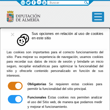
Buscar
×
Fomento
Sus opciones en relación al uso de cookies
en este sitio
Menú Fomento
Las cookies son importantes para el correcto funcionamiento del
sitio. Para mejorar su experiencia de navegación, usamos cookies
Inicio
-
Fomento
- Vias Provinciales
para recordar sus datos de inicio de sesión y brindarle un inicio
seguro, recopilar estadísticas para optimizar la funcionalidad del
Vias Provinciales
sitio y ofrecerle contenido personalizado en función de sus
intereses.
Obligatorias
Se requieren estas cookies para
permitir la funcionalidad del sitio principal.
Documentacion / Informacion de Carreteras
Funcionales
Estas cookies nos permiten analizar
Provinciales
el uso del Sitio web, de manera que podamos medir
Mapa Provincial 1:200000
y mejorar el funcionamiento.