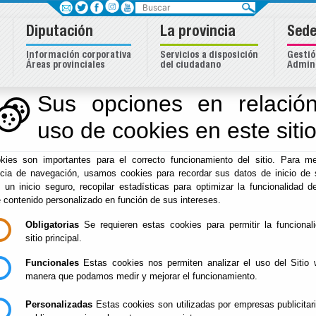
Buscar
Diputación
La provincia
Sede
Información corporativa
Servicios a disposición
Gestió
Áreas provinciales
del ciudadano
Admini
Sus opciones en relación
uso de cookies en este siti
Inicio
-
Diputación
- EXPEDIENTE DE MODIFICACIÓN NÚM
kies son importantes para el correcto funcionamiento del sitio. Para me
EXPEDIENTE DE MO
ncia de navegación, usamos cookies para recordar sus datos de inicio de 
e un inicio seguro, recopilar estadísticas para optimizar la funcionalidad de
NÚM. 13 DEL PRES
e contenido personalizado en función de sus intereses.
Obligatorias
Se requieren estas cookies para permitir la funcional
sitio principal.
Funcionales
Diputación Provincial de Almería
Estas cookies nos permiten analizar el uso del Sitio 
manera que podamos medir y mejorar el funcionamiento.
Área de Economía
Personalizadas
Estas cookies son utilizadas por empresas publicitar