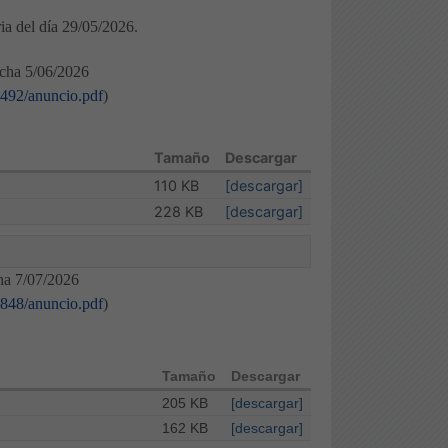
ia del día 29/05/2026.
echa 5/06/2026
1492/anuncio.pdf
)
Tamaño
Descargar
110 KB
[descargar]
228 KB
[descargar]
ha 7/07/2026
1848/anuncio.pdf
)
Tamaño
Descargar
205 KB
[descargar]
162 KB
[descargar]