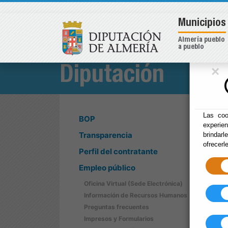
Municipios
Almería pueblo
a pueblo
×
Diputación
Las coo
BOP
experie
Transparencia
brindarl
ofrecerl
Perfil del contratante
Empleo público
Oficina Virtual (Sede Electrónica)
Información de Recursos Humanos
Preguntas frecuentes
Impresos y Formularios