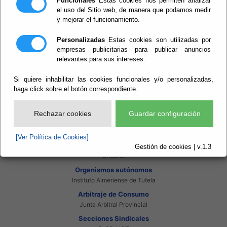
Funcionales
Estas cookies nos permiten analizar
Intranet Adheridos
el uso del Sitio web, de manera que podamos medir
Intranet Beneficiarios
y mejorar el funcionamiento.
Servicios EE.LL.
Red Provincial
Personalizadas
Estas cookies son utilizadas por
Enlaces de interés
empresas publicitarias para publicar anuncios
Beneficiarios Red Provincial
relevantes para sus intereses.
Punto de Informacion del Catastro
Agencia Tributaria
Si quiere inhabilitar las cookies funcionales y/o personalizadas,
Ministerio de Administraciones Públicas
Junta de Andalucia
haga click sobre el botón correspondiente.
Manual del Concejal
Consorcios
Rechazar cookies
Guardar configuración
Bomberos Poniente
Bomberos Levante
[Ver Política de Cookies]
Almanzora Levante R.T.R.S.U.
Gestión de cookies | v.1.3
Gestión de Residuos Sector-II
U.N.E.D.
Organismos autónomos
Instituto Almeriense de Tutela
Arbitraje de Consumo
Junta Arbitral Provincial
Secciones Sindicales