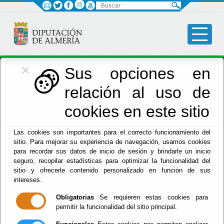
Buscar
×
Economía
Sus opciones en
relación al uso de
Menú Hacienda
cookies en este sitio
Inicio
-
Hacienda
- D52000 - Administradores
Las cookies son importantes para el correcto funcionamiento del
sitio. Para mejorar su experiencia de navegación, usamos cookies
Hacienda Municipal
para recordar sus datos de inicio de sesión y brindarle un inicio
seguro, recopilar estadísticas para optimizar la funcionalidad del
sitio y ofrecerle contenido personalizado en función de sus
intereses.
Obligatorias
Se requieren estas cookies para
permitir la funcionalidad del sitio principal.
Red Provincial
Intranet Provincial