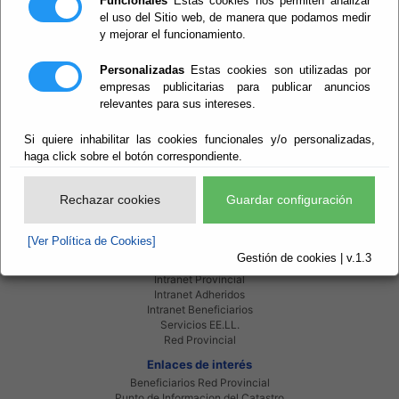
Funcionales
Estas cookies nos permiten analizar
descripción de las principales aplicaciones
el uso del Sitio web, de manera que podamos medir
presupuestarias de ingresos y gastos e
y mejorar el funcionamiento.
información actualizada sobre su estado de
ejecución.
Personalizadas
Estas cookies son utilizadas por
empresas publicitarias para publicar anuncios
Presupuestos en Curso
relevantes para sus intereses.
Presupuestos Ejercicios Anteriores
Si quiere inhabilitar las cookies funcionales y/o personalizadas,
haga click sobre el botón correspondiente.
Rechazar cookies
Guardar configuración
[Ver Política de Cookies]
Gestión de cookies | v.1.3
Red Provincial
Intranet Provincial
Intranet Adheridos
Intranet Beneficiarios
Servicios EE.LL.
Red Provincial
Enlaces de interés
Beneficiarios Red Provincial
Punto de Informacion del Catastro