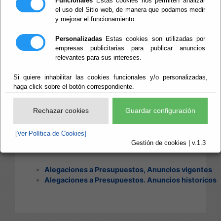
Funcionales
Estas cookies nos permiten analizar
PRESUPUESTOS
el uso del Sitio web, de manera que podamos medir
y mejorar el funcionamiento.
Personalizadas
Estas cookies son utilizadas por
Información sobre
empresas publicitarias para publicar anuncios
relevantes para sus intereses.
Alegaciones a los
Si quiere inhabilitar las cookies funcionales y/o personalizadas,
Presupuestos, tanto de
haga click sobre el botón correspondiente.
ejercicio en curso
Rechazar cookies
Guardar configuración
como ejercicios
anteriores:
[Ver Política de Cookies]
Gestión de cookies | v.1.3
Alegaciones a Presupuestos, Anuncios vigentes
Alegaciones a Presupuestos. Anuncios historicos