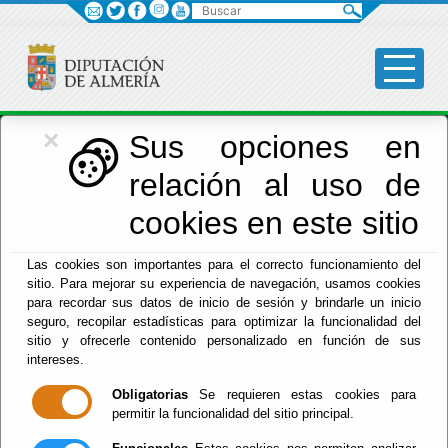
Buscar
×
Economía
Sus opciones en
relación al uso de
Menú Hacienda
cookies en este sitio
Inicio
-
Hacienda
- ALEGACIONES FORMULADAS A LOS
Las cookies son importantes para el correcto funcionamiento del
PRESUPUESTOS
sitio. Para mejorar su experiencia de navegación, usamos cookies
para recordar sus datos de inicio de sesión y brindarle un inicio
ALEGACIONES
seguro, recopilar estadísticas para optimizar la funcionalidad del
sitio y ofrecerle contenido personalizado en función de sus
FORMULADAS A
intereses.
Obligatorias
Se requieren estas cookies para
LOS
permitir la funcionalidad del sitio principal.