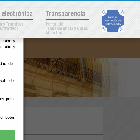
 al
 electrónica
Transparencia
o
n y Trámites
Portal de
strativos
Transparencia y Datos
Abiertos
jorar su
sesión y
l sitio y
idad del
web, de
ias para
 el botón