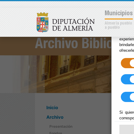
×
Municipios
Almería pueblo
a pueblo
Las coo
experie
Archivo Bibliotec
brindarl
ofrecerl
Inicio
Si quier
Archivo
correspo
Presentación
Fondos