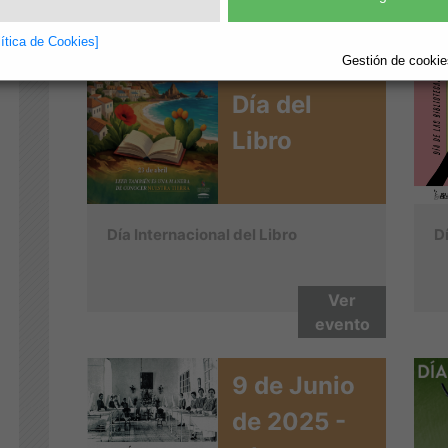
23 de Abril
lítica de Cookies]
Gestión de cookies
de 2026 -
Día del
Libro
Día Internacional del Libro
D
Ver
evento
9 de Junio
de 2025 -