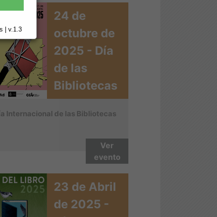
24 de
 | v.1.3
octubre de
2025 - Día
de las
Bibliotecas
ía Internacional de las Bibliotecas
Ver
evento
23 de Abril
de 2025 -