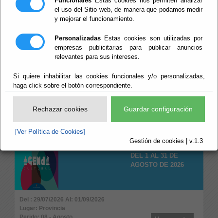
Funcionales
Estas cookies nos permiten analizar
Perido: 09 - Septiembre
Ver evento
el uso del Sitio web, de manera que podamos medir
Tipo: Arte y Cultura
y mejorar el funcionamiento.
Personalizadas
Estas cookies son utilizadas por
CIRCUITO
empresas publicitarias para publicar anuncios
PROVINCIAL DE
relevantes para sus intereses.
TRAVESÍAS A NADO.
GARRUCHA 08-08-26
Si quiere inhabilitar las cookies funcionales y/o personalizadas,
haga click sobre el botón correspondiente.
Del : 08/08/2026 Al: 08/08/2026
Lugar: Garrucha
Rechazar cookies
Guardar configuración
Perido: 08 - Agosto
Ver evento
Tipo: Deportes
[Ver Política de Cookies]
Gestión de cookies | v.1.3
AGENDA CULTURAL
DEL 1 AL 31 DE
AGOSTO DE 2026
Del : 29/07/2026 Al: 01/09/2026
Lugar: Provincia
Perido: 08 - Agosto