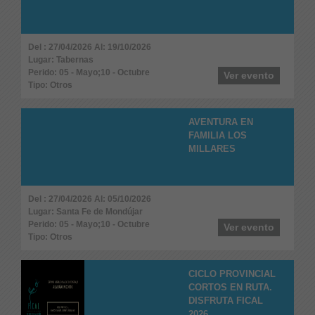
Del : 27/04/2026 Al: 19/10/2026
Lugar: Tabernas
Perido: 05 - Mayo;10 - Octubre
Ver evento
Tipo: Otros
AVENTURA EN
FAMILIA LOS
MILLARES
Del : 27/04/2026 Al: 05/10/2026
Lugar: Santa Fe de Mondújar
Perido: 05 - Mayo;10 - Octubre
Ver evento
Tipo: Otros
CICLO PROVINCIAL
CORTOS EN RUTA.
DISFRUTA FICAL
2026