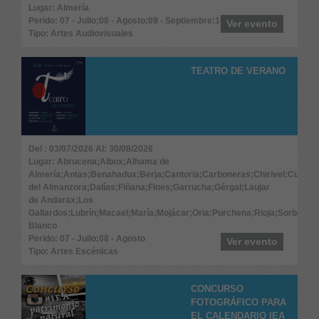
Lugar: Almería
Perido: 07 - Julio;08 - Agosto;09 - Septiembre;10 - Octubre
Ver evento
Tipo: Artes Audiovisuales
TEATRO DE VERANO
Del : 03/07/2026 Al: 30/08/2026
Lugar: Abrucena;Albox;Alhama de
Almería;Antas;Benahadux;Berja;Cantoria;Carboneras;Chirivel;Cuevas
del Almanzora;Dalías;Fiñana;Fines;Garrucha;Gérgal;Laujar
de Andarax;Los
Gallardos;Lubrín;Macael;María;Mojácar;Oria;Purchena;Rioja;Sorbas;Ta
Blanco
Perido: 07 - Julio;08 - Agosto
Ver evento
Tipo: Artes Escénicas
CONCURSO
FOTOGRÁFICO PARA
EL CALENDARIO IEA