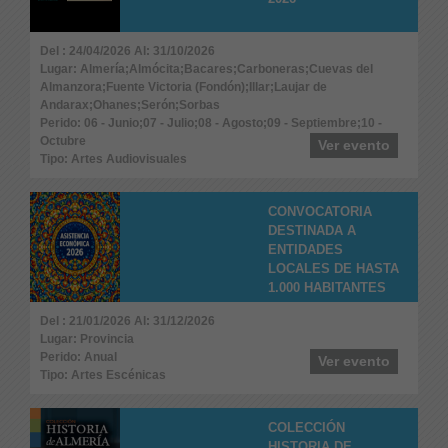
Del : 24/04/2026 Al: 31/10/2026
Lugar: Almería;Almócita;Bacares;Carboneras;Cuevas del
Almanzora;Fuente Victoria (Fondón);Illar;Laujar de
Andarax;Ohanes;Serón;Sorbas
Perido: 06 - Junio;07 - Julio;08 - Agosto;09 - Septiembre;10 -
Octubre
Ver evento
Tipo: Artes Audiovisuales
CONVOCATORIA
DESTINADA A
ENTIDADES
LOCALES DE HASTA
1.000 HABITANTES
Del : 21/01/2026 Al: 31/12/2026
Lugar: Provincia
Perido: Anual
Ver evento
Tipo: Artes Escénicas
COLECCIÓN
HISTORIA DE