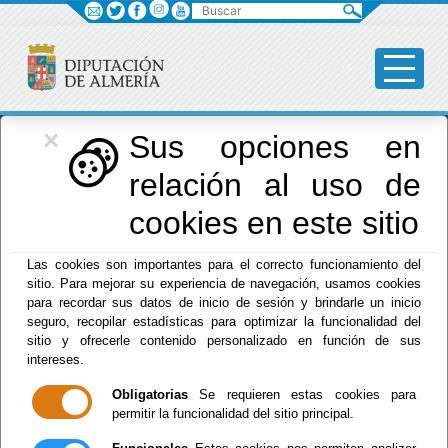
Buscar
×
Diputación
Sus opciones en
relación al uso de
Menú Diputación
cookies en este sitio
Inicio
-
Diputación
- Agenda
Las cookies son importantes para el correcto funcionamiento del
Escuchar
sitio. Para mejorar su experiencia de navegación, usamos cookies
CONFERENCIA ARTE
para recordar sus datos de inicio de sesión y brindarle un inicio
SACRO LA ESCUELA
seguro, recopilar estadísticas para optimizar la funcionalidad del
MURCIANA
sitio y ofrecerle contenido personalizado en función de sus
SALZILLO HUERCAL
intereses.
OVERA 17
Obligatorias
Se requieren estas cookies para
SEPTIEMBRE 2026
permitir la funcionalidad del sitio principal.
Del : 17/09/2026 Al: 31/08/2026
Lugar: