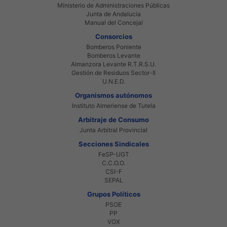
Ministerio de Administraciones Públicas
Junta de Andalucia
Manual del Concejal
Consorcios
Bomberos Poniente
Bomberos Levante
Almanzora Levante R.T.R.S.U.
Gestión de Residuos Sector-II
U.N.E.D.
Organismos autónomos
Instituto Almeriense de Tutela
Arbitraje de Consumo
Junta Arbitral Provincial
Secciones Sindicales
FeSP-UGT
C.C.O.O.
CSI-F
SEPAL
Grupos Políticos
PSOE
PP
VOX