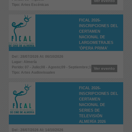
Ver evento
Tipo: Artes Escénicas
FICAL 2026-
INSCRIPCIONES DEL
CERTAMEN
NACIONAL DE
LARGOMETRAJES
'ÓPERA PRIMA'
Del : 28/07/2026 Al: 06/10/2026
Lugar: Almería
Perido: 07 - Julio;08 - Agosto;09 - Septiembre;10 - Octubre
Ver evento
Tipo: Artes Audiovisuales
FICAL 2026-
INSCRIPCIONES DEL
CERTAMEN
NACIONAL DE
SERIES DE
TELEVISIÓN
ALMERÍA 2026
Del : 28/07/2026 Al: 14/10/2026