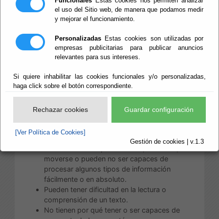
Funcionales
Estas cookies nos permiten analizar
asegurar la accesibilidad de los contenidos de la
el uso del Sitio web, de manera que podamos medir
y mejorar el funcionamiento.
web.
Las pautas que emanan de las
Web Content
Personalizadas
Estas cookies son utilizadas por
Accessibility Guidelines
datan de mayo de 1999 y
empresas publicitarias para publicar anuncios
relevantes para sus intereses.
de su aplicación más o menos estricta dependerá
el nivel de accesibilidad de los documentos del sitio
Si quiere inhabilitar las cookies funcionales y/o personalizadas,
web. El propio
W3C
habla de ellas en estos
haga click sobre el botón correspondiente.
términos:“Aquellos que no estén familiarizados con
los problemas de accesibilidad relacionados con el
diseño de páginas Web, deben tener en cuneta que
Rechazar cookies
Guardar configuración
muchos usuarios pueden estar operando en
contextos muy diferentes al suyo propio:
[Ver Política de Cookies]
Gestión de cookies | v.1.3
Pueden no ser capaces de ver, escuchar,
moverse o pueden no ser capaces de
procesar algunos tipos de información
fácilmente o en absoluto.
Pueden tener dificultad en la lectura o
comprensión de un texto.
No tienen por qué tener o ser capaces de