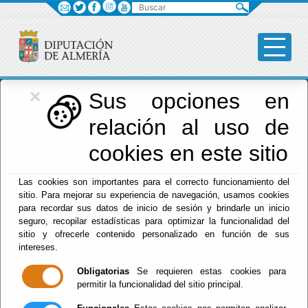
Buscar
×
Diputación
Sus opciones en
relación al uso de
Menú Diputación
cookies en este sitio
Inicio
-
Diputación
- Accesibilidad
Las cookies son importantes para el correcto funcionamiento del
sitio. Para mejorar su experiencia de navegación, usamos cookies
Accesibilidad
para recordar sus datos de inicio de sesión y brindarle un inicio
seguro, recopilar estadísticas para optimizar la funcionalidad del
sitio y ofrecerle contenido personalizado en función de sus
intereses.
Bajo las sigas
WAI
(Web Accesibility Initiative) se
Obligatorias
Se requieren estas cookies para
encuentra la normativa que emana del World Wide
permitir la funcionalidad del sitio principal.
Web Consortium en cuanto a accesibilidad y
buenas prácticas encaminadas a salvaguardar y